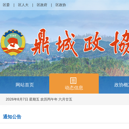
区委
|
区人大
|
区政府
|
区政协
网站首页
政协概
动态信息
2026年8月7日 星期五 农历丙午年 六月廿五
通知公告