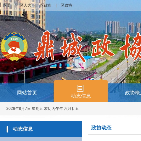
区委
|
区人大
|
区政府
|
区政协
网站首页
政协概
动态信息
2026年8月7日 星期五 农历丙午年 六月廿五
政协动态
动态信息