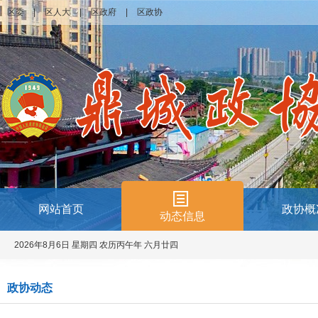
区委
|
区人大
|
区政府
|
区政协
网站首页
政协概
动态信息
2026年8月6日 星期四 农历丙午年 六月廿四
政协动态