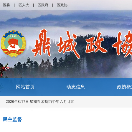
区委
|
区人大
|
区政府
|
区政协
网站首页
动态信息
政协概
2026年8月7日 星期五 农历丙午年 六月廿五
民主监督