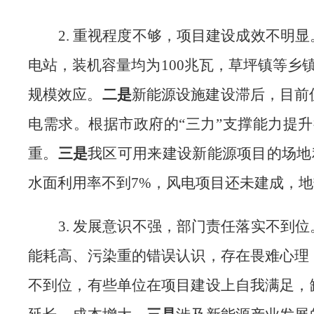
2
.
重视程度不够，项目建设成效不明显
电站，装机容量均为
100
兆瓦，草坪镇等乡
规模效应。
二是
新能源设施建设滞后，
目前
电需求。根据市政府的
“
三力
”
支撑能力提升
重
。
三是
我区可用来建设新能源项目的场地
水面利用率不到
7%
，风电项目还未建成，地
3
.
发展意识不强，部门责任落实不到位
能耗高、污染重的错误认识，
存在畏难心理
不到位，
有些单位在项目建设上自我满足，