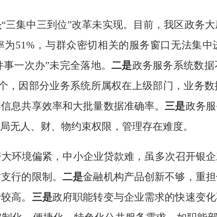
是
“
三集中三到位
”
改革未实现
。目前，
我区政务大
率为
51%
，
与群众密切相关的服务窗口无法集中
件事一次办
”
未完全落地。
二是
政务服务系统数据
个，因部分业务系统所属权在上级部门，业务数
响信息共享效率和大批量数据准确率。
三是
政务服
局无人、财、物约束权限，
管理存在难度
。
资
大
环境偏紧，中小企业贷款难
，
虽多次召开银企
对支行的限制。
二是
金融机构产品创新不够，重担
费较高
。
三是
政府职能转变与企业需求的快速变化