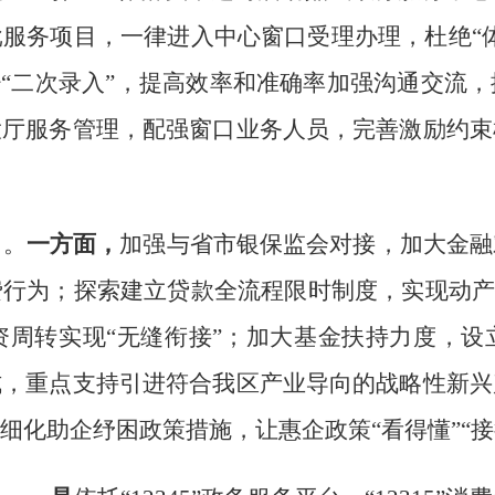
批服务项目，一律进入中心窗口受理办理，杜绝
“
少
“
二次录入
”
，提高效率和准确率加强沟通交流，
大厅服务管理，配强窗口业务人员，完善激励约束
力。
一方面，
加强与省市银保监会对接，加大金融
费行为
；
探索建立贷款全流程限时制度，实现动
资周转实现
“
无缝衔接
”
；
加大基金扶持力度，设
式，重点支持引进符合我区产业导向的战略性新兴
细化助企纾困政策措施，
让惠企政策
“
看得懂
”“
接