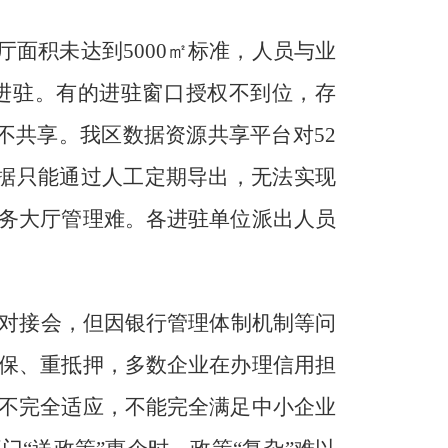
厅面积未达到
5000
㎡标准，人员与业
进驻
。
有的进驻
窗口授权不到位，
存
不共享。我区
数据资源共享平台对
52
据只能通过人工定期导出，无法实现
务大厅管理难。各进驻单位派出人员
对接会，但
因
银行管理体制机制
等
问
保、重抵押，多数企业在办理信用担
不完全适应，不能完全满足中小企业