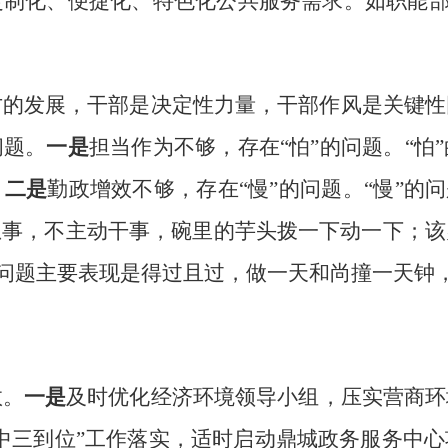
定制化、便捷化、特色化公共服务需求。如职能
方的发展，干部是决定性力量，干部作风是关键性
问题。
一是
担当作为不够，存在
“
怕
”
的问题。
“
怕
”
。
二是
勤政增效不够，存在
“
慢
”
的问题。
“
慢
”
的问
想事，不主动干事，碗里的芋头拨一下动一下；该
问题主要表现是得过且过，做一天和尚撞一天钟
效。
一是
及时
优化经济环境领导小组，
压实
营商环
中三到位
”
工作落实，
适时启动鼎城政务服务中
心