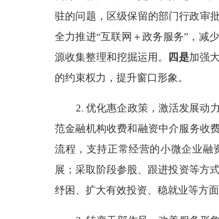
驻的问题，
区级保留的部门行政审
全力推进
“
互联网＋政务服务
”
，
减
源收集整理和挖掘运用。
四是
加强
的约束权力，提升窗口形象。
2
.
优化惠企政策，激活发展动
范金融机构收费和融资中介服务收
流程，支持正常经营的小微企业融
展
；
采取阶段参股、跟进投资等方
纾困、扩大有效投资、稳就业等方面