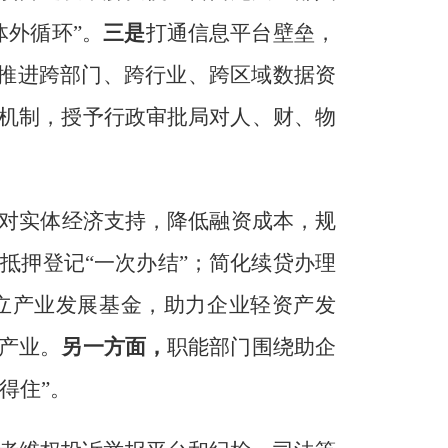
体外循环
”
。
三是
打通信息平台壁垒，
推进
跨部门、跨行业、跨区域数据资
机制，授予行政审批局对人、财、物
对实体经济支持，降低融资成本，规
产抵押登记
“
一次办结
”
；
简化续贷办理
立产业发展基金，助力企业轻资产发
产业。
另一方面，
职能部门
围绕助企
得住
”
。