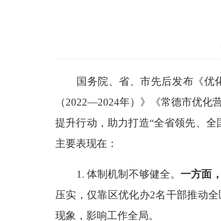
国务院、省、市先后发布
《优
（
2022—2024
年）》《常德市优化
提升行动，
助力
打造
“
全省领先、全
主要表现
在
：
1
.
体制机制不够健全。
一方面
压实，仅靠区优化办
2
名干部推动全
现象，影响工作全局
。