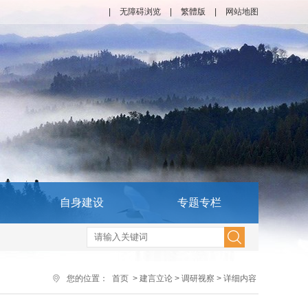
|
无障碍浏览
|
繁體版
|
网站地图
自身建设
专题专栏
您的位置：
首页
>
建言立论
>
调研视察
>
详细内容