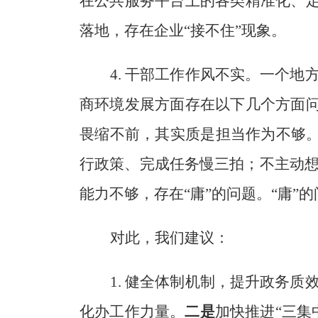
在公共服务平台上的各类精准化、
落地，存在企业
“
接不住
”
现象。
4
.
干部工作作风不实。
一个地
商环境发展方面存在以下几个方面
畏缩不前，其实质是担当作为不够
行政策、完成任务慢三拍；不主动
能力不够，存在
“
庸
”
的问题。
“
庸
”
的
对此，
我们建议：
1
.
健全体制机制，提升政务质
化办工作力量
。
二是
加快推进
“
三集