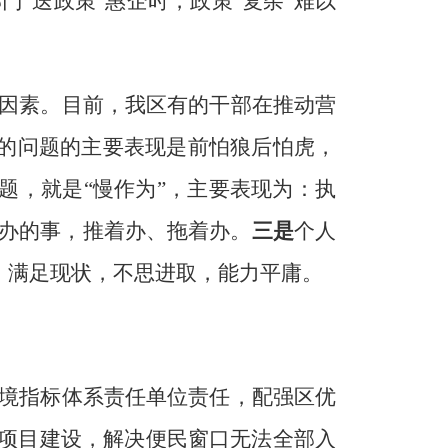
部门
“
送政策
”
惠企时，政策
“
复杂
”
难以
因素。目前，我区有的干部在推动营
的问题的主要表现是前怕狼后怕虎，
题，就是
“
慢作为
”
，主要表现为：执
办的事，推着办、拖着办。
三是
个人
，满足现状，不思进取，能力平庸。
境指标体系责任单位
责任，配强区优
项目建设，解决便民窗口无法全部入