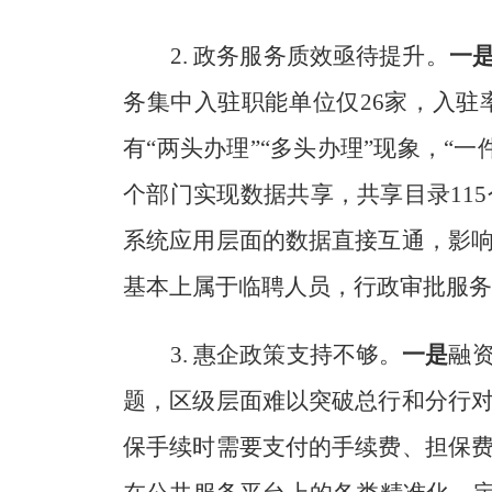
2
.
政务服务质效亟待提升。
一
务集中入驻职能单位仅
26
家，入驻
有
“
两头办理
”“
多头办理
”
现象，
“
一
个部门实现数据共享，共享目录
115
系统应用层面的数据直接互通，影
基本上属于临聘人员，行政审批服务
3
.
惠企政策支持不够。
一是
融
题，区级层面难以突破总行和分行
保手续时需要支付的手续费、担保