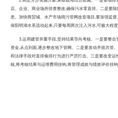
2.制定分步实施方案,采取疏堵结合措施。一是要细
店、企业、商业场所排查整改,确保污水零直排。二是要除
患。加快商贸城、水产市场雨污管网改造项目,要加强监督,
保阳明湖水系流动起来,只要每周两次注入河水,可极大程
3.运用建管并重手段,坚持结果导向考核。一是要整
资金,从点到面,逐步整改地下管网。二是要发动齐抓共管。
和法律手段对直排偷排行为进行严厉打击。三是要改变运
核,将考核结果与运维费用挂钩,将管理成效与绩效评价挂钩