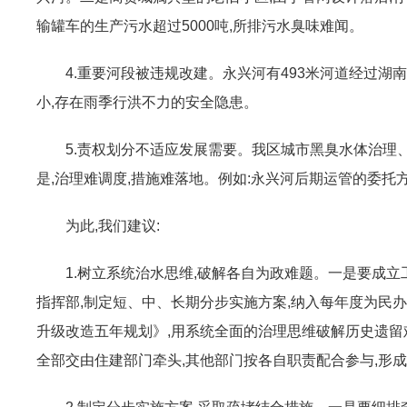
输罐车的生产污水超过5000吨,所排污水臭味难闻。
4.重要河段被违规改建。永兴河有493米河道经过湖南
小,存在雨季行洪不力的安全隐患。
5.责权划分不适应发展需要。我区城市黑臭水体治理
是,治理难调度,措施难落地。例如:永兴河后期运管的委
为此,我们建议:
1.树立系统治水思维,破解各自为政难题。一是要成
指挥部,制定短、中、长期分步实施方案,纳入每年度为民
升级改造五年规划》,用系统全面的治理思维破解历史遗留
全部交由住建部门牵头,其他部门按各自职责配合参与,形