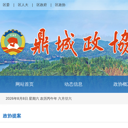
区委
|
区人大
|
区政府
|
区政协
网站首页
动态信息
政协概
2026年8月8日 星期六 农历丙午年 六月廿六
政协提案