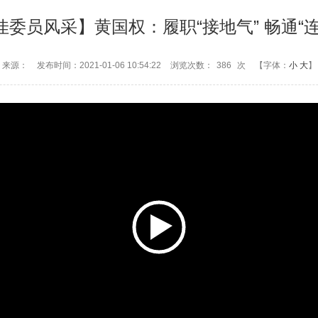
佳委员风采】黄国权：履职“接地气” 畅通“连
来源：
发布时间：2021-01-06 10:54:22
浏览次数：
386
次
【字体：
小
大
】