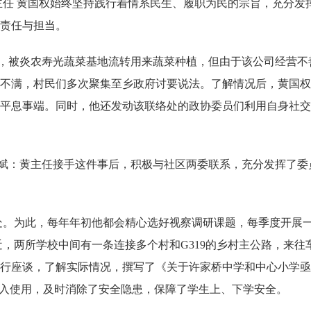
任 黄国权始终坚持践行着情系民生、履职为民的宗旨，充分发
责任与担当。
，被炎农寿光蔬菜基地流转用来蔬菜种植，但由于该公司经营不
不满，村民们多次聚集至乡政府讨要说法。了解情况后，黄国权
平息事端。同时，他还发动该联络处的政协委员们利用自身社交
斌：黄主任接手这件事后，积极与社区两委联系，充分发挥了委
。为此，每年年初他都会精心选好视察调研课题，每季度开展一
近，两所学校中间有一条连接多个村和G319的乡村主公路，来
行座谈，了解实际情况，撰写了《关于许家桥中学和中心小学亟
并投入使用，及时消除了安全隐患，保障了学生上、下学安全。