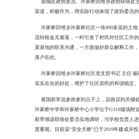
鼎城区政协委员、许家桥回维乡政协联络处主
渠道，积极作为，用实际行动体现了政协委员的
许家桥回维乡许家桥社区一块800多亩的土地
流转租金无着落，一时引发了村民对社区工作的
菜基地的联系沟通，一方面做好群众解释工作，
落户在此。
许家桥回维乡许家桥社区党支部书记 主任 杨
实实在在的好处，维护了社区居民的和谐稳定。
黄国权常说参政参到点子上，议政议到关键处
许家桥中学和许家桥中心小学位于G319墟场附
权带领该联络处委员实地调研，与学校负责人进
度重视。目前该“安全天桥”已于2019年建成