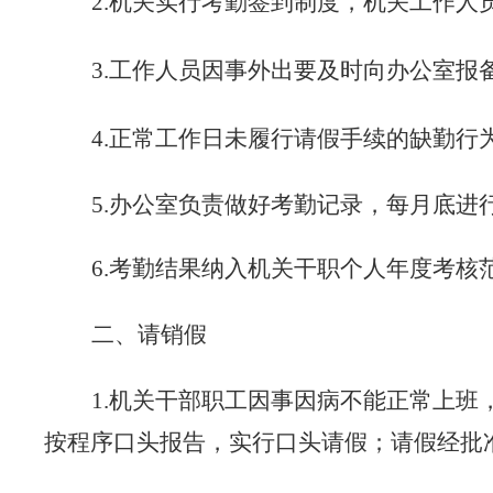
2.机关实行考勤签到制度，机关工作人
3.工作人员因事外出
要及时
向办公室报
4
.正常工作日未履行请假手续的缺勤行
5
.办公室
负责
做好考勤记录，
每月底
进
6
.考勤结果纳入
机关干职
个人年度考核
二、请销假
1.机关干部职工因事因病不能正常上班
按程序口头报告，实行口头请假；请假经批