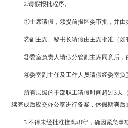
2.
请假
报批程序
。
①
主席
请假，须提前
报
区
委审批
，
并由
②
副主席
、
秘书长
请假由主席批准（如
③
委室
负责人请假分管副主席同意后，
④委室副
主任
及
工作人员请假经
委室负
所有层级的干部职工请假时间超过
3
天
续完成后应交办公室进行备案，
休假期满
后
3.
不得未经批准擅离职守，确因紧急事