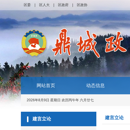
区委
|
区人大
|
区政府
|
区政协
网站首页
动态信息
2026年8月9日 星期日 农历丙午年 六月廿七
建言立论
建言立论