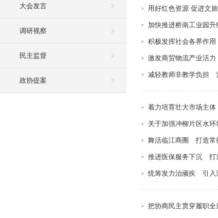
大会发言
用好红色资源 促进文
加快推进桥南工业园升
调研视察
积极发挥社会各界作用
民主监督
激发商贸物流产业活力
减轻教师非教学负担 
政协提案
着力培育壮大市场主体
关于加强冲柳片区水环
舞活临江商圈 打造常
推进医保服务下沉 打
统筹发力治顽疾 引入清
把协商民主贯穿履职全