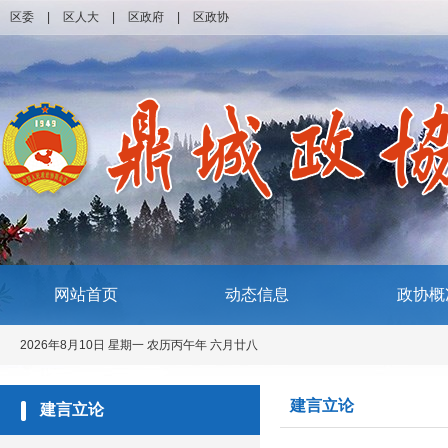
区委
|
区人大
|
区政府
|
区政协
网站首页
动态信息
政协概
2026年8月10日 星期一 农历丙午年 六月廿八
建言立论
建言立论